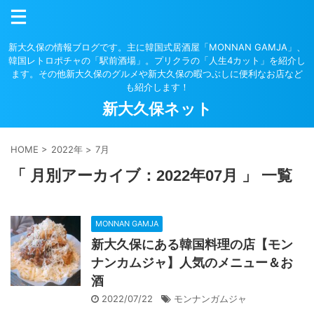
新大久保の情報ブログです。主に韓国式居酒屋「MONNAN GAMJA」、
韓国レトロポチャの「駅前酒場」。プリクラの「人生4カット」を紹介し
ます。その他新大久保のグルメや新大久保の暇つぶしに便利なお店など
も紹介します！
新大久保ネット
HOME
>
2022年
>
7月
「 月別アーカイブ：2022年07月 」 一覧
MONNAN GAMJA
新大久保にある韓国料理の店【モン
ナンカムジャ】人気のメニュー＆お
酒
2022/07/22
モンナンガムジャ