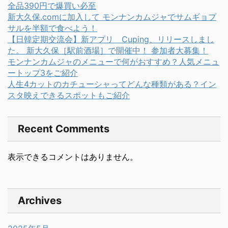
全品390円で爆買い必至
新大久保.comに加入して モンナンカムジャでサムギョプ
サルを半額で食べよう！
【日韓定期交流会】新アプリ Cuping、リリースしまし
た。 新大久保［駅前酒場］で開催中！ 参加者大募集！
モンナンカムジャのメニューで何がおすすめ？人気メニュ
ートップ3をご紹介
人生4カットのカチューシャってどんな種類がある？イン
スタ映えできるスポットもご紹介
Recent Comments
表示できるコメントはありません。
Archives