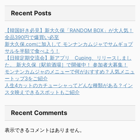
Recent Posts
【韓国好き必見】新大久保「RANDOM BOX」が大人気！
全品390円で爆買い必至
新大久保.comに加入して モンナンカムジャでサムギョプ
サルを半額で食べよう！
【日韓定期交流会】新アプリ Cuping、リリースしまし
た。 新大久保［駅前酒場］で開催中！ 参加者大募集！
モンナンカムジャのメニューで何がおすすめ？人気メニュ
ートップ3をご紹介
人生4カットのカチューシャってどんな種類がある？イン
スタ映えできるスポットもご紹介
Recent Comments
表示できるコメントはありません。