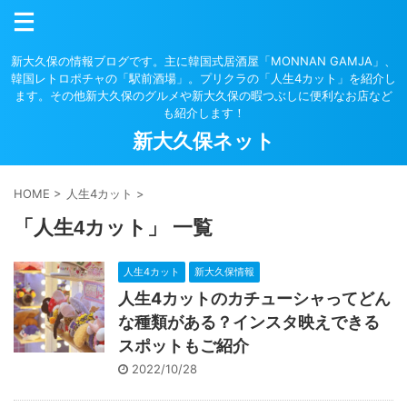
新大久保の情報ブログです。主に韓国式居酒屋「MONNAN GAMJA」、
韓国レトロポチャの「駅前酒場」。プリクラの「人生4カット」を紹介し
ます。その他新大久保のグルメや新大久保の暇つぶしに便利なお店など
も紹介します！
新大久保ネット
HOME
>
人生4カット
>
「人生4カット」 一覧
人生4カット
新大久保情報
人生4カットのカチューシャってどん
な種類がある？インスタ映えできる
スポットもご紹介
2022/10/28