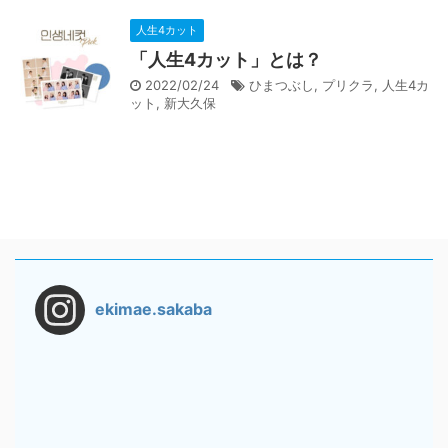
人生4カット
「人生4カット」とは？
2022/02/24
ひまつぶし
,
プリクラ
,
人生4カ
ット
,
新大久保
ekimae.sakaba